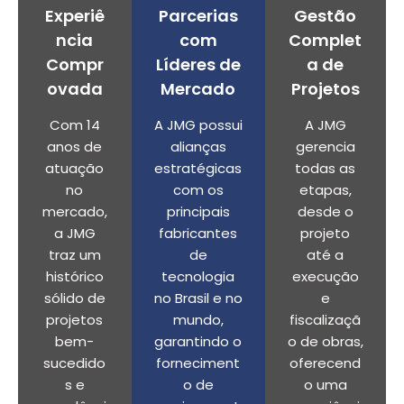
Experiê
Parcerias
Gestão
ncia
com
Complet
Compr
Líderes de
a de
ovada
Mercado
Projetos
Com 14
A JMG possui
A JMG
anos de
alianças
gerencia
atuação
estratégicas
todas as
no
com os
etapas,
mercado,
principais
desde o
a JMG
fabricantes
projeto
traz um
de
até a
histórico
tecnologia
execução
sólido de
no Brasil e no
e
projetos
mundo,
fiscalizaçã
bem-
garantindo o
o de obras,
sucedido
forneciment
oferecend
s e
o de
o uma