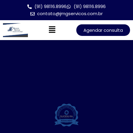
(91) 98116.8996
(91) 98116.8996
contato@jmgservicos.com.br
Agendar consulta