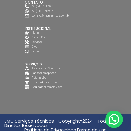
CONTATO
(91) 981168996
(91) 981168996
contato@jmgservicos.com.br
INSTITUCIONAL
Home
Sobre Nós
Serviços
Blog
Contato
SERVIÇOS
Assessoria, Consultoria
Backbones ópticos
Automação
Gestão de contratos
Equipamentos em Geral
JMG Serviços Técnicos - Copyright®2024 - Todos os
Direitos Reservados
Políticas de Privacidade
Termo de uso