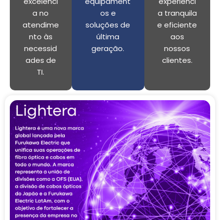
excelênci
equipament
experiênci
a no
os e
a tranquila
atendime
soluções de
e eficiente
nto às
última
aos
necessid
geração.
nossos
ades de
clientes.
TI.