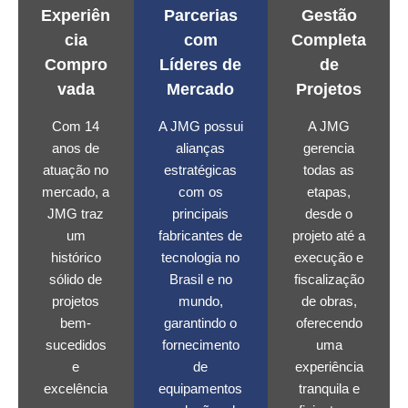
Experiên
Parcerias
Gestão
cia
com
Completa
Compro
Líderes de
de
vada
Mercado
Projetos
Com 14
A JMG possui
A JMG
anos de
alianças
gerencia
atuação no
estratégicas
todas as
mercado, a
com os
etapas,
JMG traz
principais
desde o
um
fabricantes de
projeto até a
histórico
tecnologia no
execução e
sólido de
Brasil e no
fiscalização
projetos
mundo,
de obras,
bem-
garantindo o
oferecendo
sucedidos
fornecimento
uma
e
de
experiência
excelência
equipamentos
tranquila e