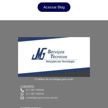
Acessar Blog
O melhor da tecnologia para você!
CONTATO
(91) 981168996
(91) 981168996
contato@jmgservicos.com.br